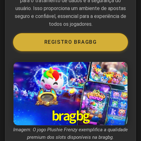
para o tratamento de dados e a segurança do
usuário. Isso proporciona um ambiente de apostas
seguro e confiável, essencial para a experiência de
todos os jogadores.
REGISTRO BRAGBG
Imagem: O jogo Plushie Frenzy exemplifica a qualidade
premium dos slots disponíveis na bragbg.