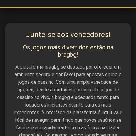
Bet
Junte-se aos vencedores!
Win
Os jogos mais divertidos estão na
bragbg!
APP
A plataforma bragbg se destaca por oferecer um
📱 Download
ambiente seguro e confiável para apostas online e
jogos de cassino. Com uma ampla variedade de
APK
opções, desde apostas esportivas até jogos de
cassino ao vivo, a bragbg é adequada tanto para
Download
jogadores iniciantes quanto para os mais
experientes. A interface da plataforma é intuitiva e
fácil de navegar, permitindo que novos usuários se
Baixar
familiarizem rapidamente com as funcionalidades
disponíveis. Ao mesmo tempo, jogadores mais