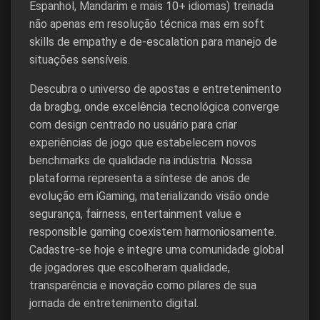
Espanhol, Mandarim e mais 10+ idiomas) treinada
não apenas em resolução técnica mas em soft
skills de empathy e de-escalation para manejo de
situações sensíveis.
Descubra o universo de apostas e entretenimento
da bragbg, onde excelência tecnológica converge
com design centrado no usuário para criar
experiências de jogo que estabelecem novos
benchmarks de qualidade na indústria. Nossa
plataforma representa a síntese de anos de
evolução em iGaming, materializando visão onde
segurança, fairness, entertainment value e
responsible gaming coexistem harmoniosamente.
Cadastre-se hoje e integre uma comunidade global
de jogadores que escolheram qualidade,
transparência e inovação como pilares de sua
jornada de entretenimento digital.