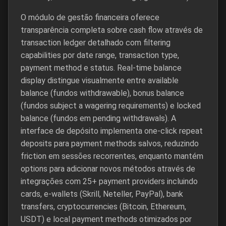
O módulo de gestão financeira oferece
transparência completa sobre cash flow através de
transaction ledger detalhado com filtering
capabilities por date range, transaction type,
payment method e status. Real-time balance
display distingue visualmente entre available
balance (fundos withdrawable), bonus balance
(fundos subject a wagering requirements) e locked
balance (fundos em pending withdrawals). A
interface de depósito implementa one-click repeat
deposits para payment methods salvos, reduzindo
friction em sessões recorrentes, enquanto mantém
options para adicionar novos métodos através de
integrações com 25+ payment providers incluindo
cards, e-wallets (Skrill, Neteller, PayPal), bank
transfers, cryptocurrencies (Bitcoin, Ethereum,
USDT) e local payment methods otimizados por