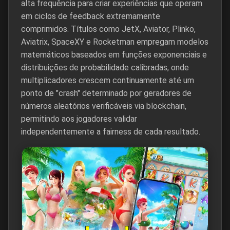
alta frequência para criar experiências que operam
em ciclos de feedback extremamente
comprimidos. Títulos como JetX, Aviator, Plinko,
Aviatrix, SpaceXY e Rocketman empregam modelos
matemáticos baseados em funções exponenciais e
distribuições de probabilidade calibradas, onde
multiplicadores crescem continuamente até um
ponto de "crash" determinado por geradores de
números aleatórios verificáveis via blockchain,
permitindo aos jogadores validar
independentemente a fairness de cada resultado.