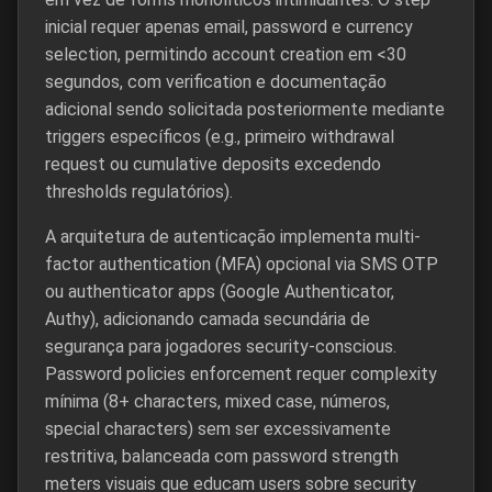
inicial requer apenas email, password e currency
selection, permitindo account creation em <30
segundos, com verification e documentação
adicional sendo solicitada posteriormente mediante
triggers específicos (e.g., primeiro withdrawal
request ou cumulative deposits excedendo
thresholds regulatórios).
A arquitetura de autenticação implementa multi-
factor authentication (MFA) opcional via SMS OTP
ou authenticator apps (Google Authenticator,
Authy), adicionando camada secundária de
segurança para jogadores security-conscious.
Password policies enforcement requer complexity
mínima (8+ characters, mixed case, números,
special characters) sem ser excessivamente
restritiva, balanceada com password strength
meters visuais que educam users sobre security