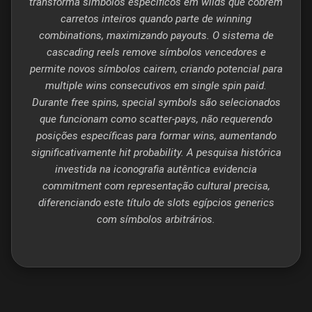
transforma símbolos específicos em wilds que cobrem
carretos inteiros quando parte de winning
combinations, maximizando payouts. O sistema de
cascading reels remove símbolos vencedores e
permite novos símbolos cairem, criando potencial para
multiple wins consecutivos em single spin paid.
Durante free spins, special symbols são selecionados
que funcionam como scatter-pays, não requerendo
posições específicas para formar wins, aumentando
significativamente hit probability. A pesquisa histórica
investida na iconografia autêntica evidencia
commitment com representação cultural precisa,
diferenciando este título de slots egípcios generics
com símbolos arbitrários.