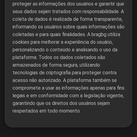
proteger as informações dos usuários e garantir que
seus dados sejam tratados com responsabilidade. A
coleta de dados é realizada de forma transparente,
informando os usuários sobre quais informações são
coletadas e para quais finalidades. A bragbg utiliza
cookies para melhorar a experiência do usuário,
personalizando o conteúdo e analisando o uso da
plataforma. Todos os dados coletados são
armazenados de forma segura, utilizando
tecnologias de criptografia para proteger contra
acesso não autorizado. A plataforma também se
compromete a usar as informações apenas para fins
legais e em conformidade com a legislação vigente,
garantindo que os direitos dos usuários sejam
respeitados em todo momento.