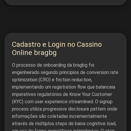
Cadastro e Login no Cassino
Online bragbg
O processo de onboarding da bragbg foi
engenheirado segundo princípios de conversion rate
optimization (CRO) e friction reduction,
implementando um registration flow que balanceia
imperatives regulatórios de Know Your Customer
(KYC) com user experience streamlined. O signup
process utiliza progressive disclosure pattern onde
informações são coletadas incrementalmente
através de múltiplos steps de baixa cognitive load,
em vez de forms monolíticos intimidantes. O step