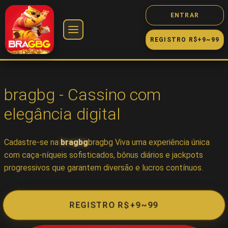
ENTRAR
REGISTRO R$+9~99
🎰 Jogos
bragbg - Cassino com
Slot
elegância digital
Cassino
Cadastre-se na
bragbg
bragbg Viva uma experiência única
com caça-níqueis sofisticados, bônus diários e jackpots
Fortune
progressivos que garantem diversão e lucros contínuos.
Jogos
REGISTRO R$+9~99
Game