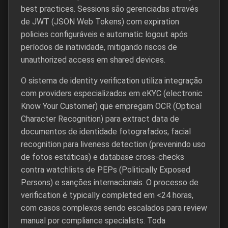
best practices. Sessions são gerenciadas através
de JWT (JSON Web Tokens) com expiration
policies configuráveis e automatic logout após
períodos de inatividade, mitigando riscos de
unauthorized access em shared devices.
O sistema de identity verification utiliza integração
com providers especializados em eKYC (electronic
Know Your Customer) que empregam OCR (Optical
Character Recognition) para extract data de
documentos de identidade fotografados, facial
recognition para liveness detection (prevenindo uso
de fotos estáticas) e database cross-checks
contra watchlists de PEPs (Politically Exposed
Persons) e sanções internacionais. O processo de
verification é typically completed em <24 horas,
com casos complexos sendo escalados para review
manual por compliance specialists. Toda